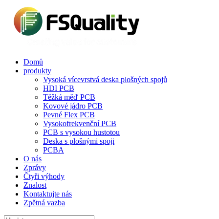
Domů
produkty
Vysoká vícevrstvá deska plošných spojů
HDI PCB
Těžká měď PCB
Kovové jádro PCB
Pevné Flex PCB
Vysokofrekvenční PCB
PCB s vysokou hustotou
Deska s plošnými spoji
PCBA
O nás
Zprávy
Čtyři výhody
Znalost
Kontaktujte nás
Zpětná vazba