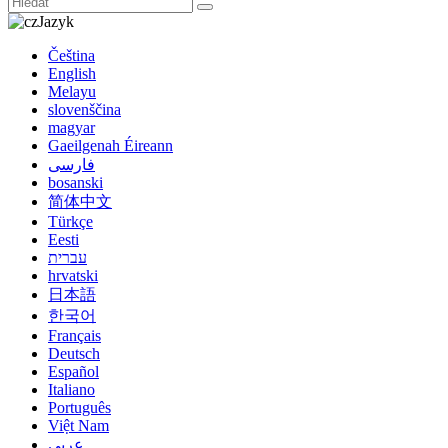
Jazyk
Čeština
English
Melayu
slovenščina
magyar
Gaeilgenah Éireann
فارسی
bosanski
简体中文
Türkçe
Eesti
עברית
hrvatski
日本語
한국어
Français
Deutsch
Español
Italiano
Português
Việt Nam
عربي