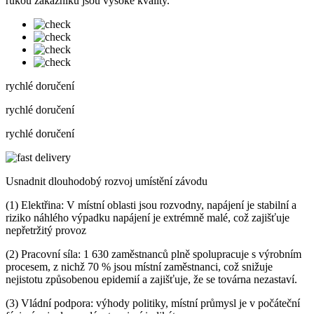
rukou zákazníků jsou vysoké kvality.
rychlé doručení
rychlé doručení
rychlé doručení
Usnadnit dlouhodobý rozvoj umístění závodu
(1) Elektřina: V místní oblasti jsou rozvodny, napájení je stabilní a
riziko náhlého výpadku napájení je extrémně malé, což zajišťuje
nepřetržitý provoz
(2) Pracovní síla: 1 630 zaměstnanců plně spolupracuje s výrobním
procesem, z nichž 70 % jsou místní zaměstnanci, což snižuje
nejistotu způsobenou epidemií a zajišťuje, že se továrna nezastaví.
(3) Vládní podpora: výhody politiky, místní průmysl je v počáteční