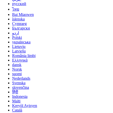
русский
ไทย
Bai Miaowen
íslenska
Cymraeg
Български
اردو
Polski
українська
Lietuvių
Latviešu
România limbi
Ελληνικά
dansk
Norsk
suomi
Nederlands
Svenska
slovenčina
हिंदी
Indonesia
Malti
Kreyòl Ayisyen
Català