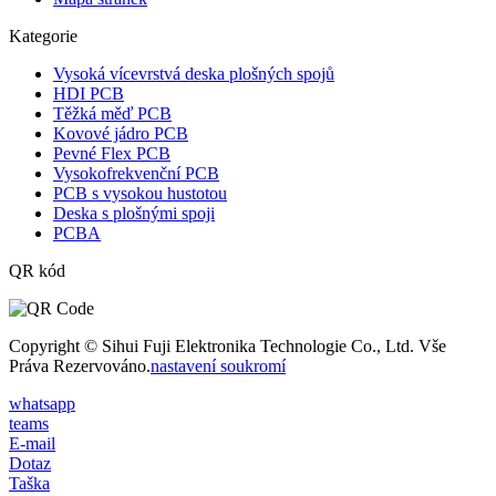
Kategorie
Vysoká vícevrstvá deska plošných spojů
HDI PCB
Těžká měď PCB
Kovové jádro PCB
Pevné Flex PCB
Vysokofrekvenční PCB
PCB s vysokou hustotou
Deska s plošnými spoji
PCBA
QR kód
Copyright © Sihui Fuji Elektronika Technologie Co., Ltd. Vše
Práva Rezervováno.
nastavení soukromí
whatsapp
teams
E-mail
Dotaz
Taška