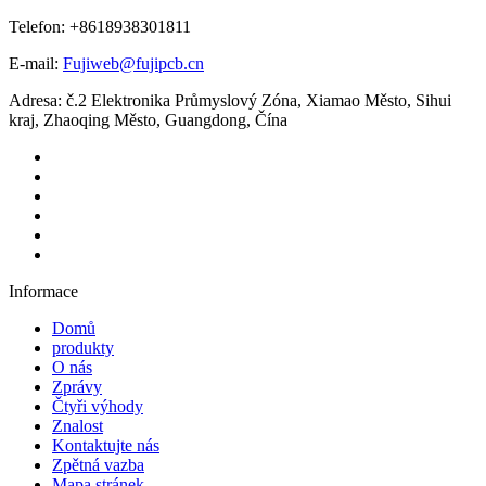
Telefon: +8618938301811
E-mail:
Fujiweb@fujipcb.cn
Adresa: č.2 Elektronika Průmyslový Zóna, Xiamao Město, Sihui
kraj, Zhaoqing Město, Guangdong, Čína
Informace
Domů
produkty
O nás
Zprávy
Čtyři výhody
Znalost
Kontaktujte nás
Zpětná vazba
Mapa stránek