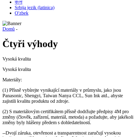
বাংলা
Srbija jezik (latinica)
O'zbek
Domů
-
Čtyři výhody
Vysoká kvalita
Vysoká kvalita
Materiály:
(1) Přísně vybírejte vynikající materiály v průmyslu, jako jsou
Panasonic, Shengyi, Taiwan Nanya CCL, Sun Ink atd., abyste
zajistili kvalitu produktu od zdroje.
(2) S materiálovým certifikátem přísně dodržujte předpisy 4M pro
změny (člověk, zařízení, materiál, metoda) a požadujte, aby jakékoli
změny byly hlášeny předem s dohledatelností.
--Dvojí záruka, otevřenost a transparentnost zaručují vysokou