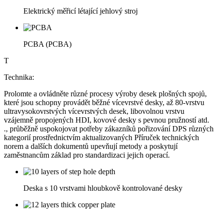
Elektrický měřicí létající jehlový stroj
PCBA (PCBA)
T
Technika:
Prolomte a ovládněte různé procesy výroby desek plošných spojů,
které jsou schopny provádět běžné vícevrstvé desky, až 80-vrstvu
ultravysokovrstvých vícevrstvých desek, libovolnou vrstvu
vzájemně propojených HDI, kovové desky s pevnou pružností atd.
., průběžně uspokojovat potřeby zákazníků pořizování DPS různých
kategorií prostřednictvím aktualizovaných Příruček technických
norem a dalších dokumentů upevňují metody a poskytují
zaměstnancům základ pro standardizaci jejich operací.
Deska s 10 vrstvami hloubkově kontrolované desky